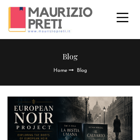
Blog
Home
Blog