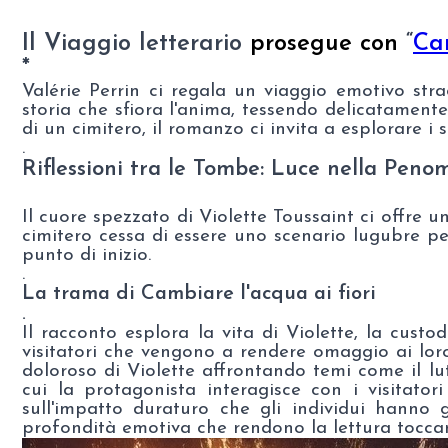
Il Viaggio letterario
prosegue con
“
Cam
*
Valérie Perrin ci regala un viaggio emotivo str
storia che sfiora l'anima, tessendo delicatamente
di un cimitero, il romanzo ci invita a esplorare i s
.
Riflessioni tra le Tombe: Luce nella
Peno
Il cuore spezzato di Violette Toussaint ci offre u
cimitero cessa di essere uno scenario lugubre pe
punto di inizio.
.
La trama di Cambiare l'acqua ai fiori
.
Il racconto esplora la vita di Violette, la custo
visitatori che vengono a rendere omaggio ai lor
doloroso di Violette affrontando temi come il lutt
cui la protagonista interagisce con i visitatori
sull'impatto duraturo che gli individui hanno 
profondità emotiva che rendono la lettura toccante