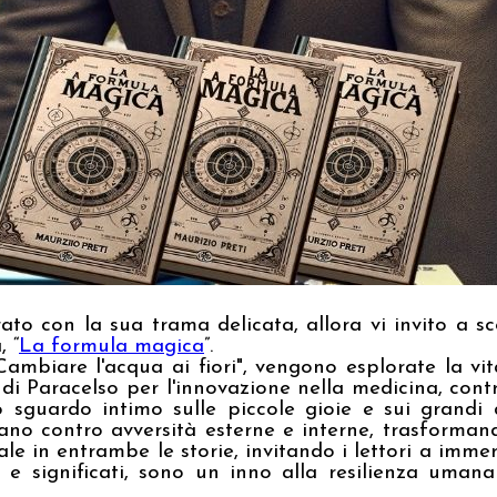
ato con la sua trama delicata, allora vi invito a s
 “
La formula magica
”.
ambiare l'acqua ai fiori", vengono esplorate la vit
di Paracelso per l'innovazione nella medicina, contr
 sguardo intimo sulle piccole gioie e sui grandi d
no contro avversità esterne e interne, trasformando
le in entrambe le storie, invitando i lettori a imme
tà e significati, sono un inno alla resilienza uma