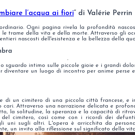
biare l’acqua ai fiori
”
di Valérie Perrin
aordinario. Ogni pagina rivela la profondità nascos
 le trame della vita e della morte. Attraverso gli oc
entieri nascosti dell'esistenza e la bellezza della quo
mbra
.
no sguardo intimo sulle piccole gioie e i grandi dolor
r diventare un luogo di incontro per anime perse e
de di un cimitero di una piccola città francese, e i
o cari. Attraverso una narrazione delicata e profon
o, la solitudine, la speranza e la capacità di ritro
 del cimitero, così come con i ricordi dei defunti
gli uni sugli altri. L'opera è arricchita da pers
, un invito alla riflessione sul significato della vi