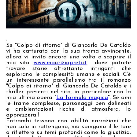
.
Se "Colpo di ritorno" di Giancarlo De Cataldo
vi ha catturato con la sua trama avvincente,
allora vi invito ancora una volta a scoprire il
mio sito
www.mauriziopreti.it
dove potrete
trovare storie altrettanto intriganti che
esplorano le complessità umane e sociali. C’è
un
interessante parallelismo tra il romanzo
"Colpo di ritorno" di Giancarlo De Cataldo e i
thriller presenti nel sito, in particolare con la
mia ultima opera "
La formula magica
".
Se ami
le trame complesse, personaggi ben delineati
e ambientazioni ricche di atmosfera, lo
apprezzerai!
Entrambi tessono con abilità narrazioni che
non solo intrattengono, ma spingono il lettore
a riflettere su temi profondi come la giustizia,