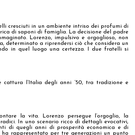
li cresciuti in un ambiente intriso dei profumi di
bbrica di saponi di famiglia. La decisione del padre
immaginato. Lorenzo, impulsivo e orgoglioso, non
na, determinato a riprendersi ciò che considera un
ndo in quel luogo una certezza. I due fratelli si
 cattura l’Italia degli anni ’50, tra tradizione e
ntare la vita. Lorenzo persegue l’orgoglio, la
dici. In uno scenario ricco di dettagli evocativi,
enti di quegli anni di prosperità economica e di
zo ha rappresentato per tre generazioni un punto