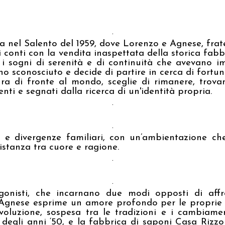
.
 nel Salento del 1959, dove Lorenzo e Agnese, fratel
e i conti con la vendita inaspettata della storica fa
o i sogni di serenità e di continuità che avevano 
no sconosciuto e decide di partire in cerca di fortu
ura di fronte al mondo, sceglie di rimanere, trova
ti e segnati dalla ricerca di un'identità propria.
.
.
ili e divergenze familiari, con un’ambientazione che
istanza tra cuore e ragione.
.
.
onisti, che incarnano due modi opposti di affro
 Agnese esprime un amore profondo per le proprie ra
evoluzione, sospesa tra le tradizioni e i cambiam
 degli anni ‘50, e la fabbrica di saponi Casa Riz