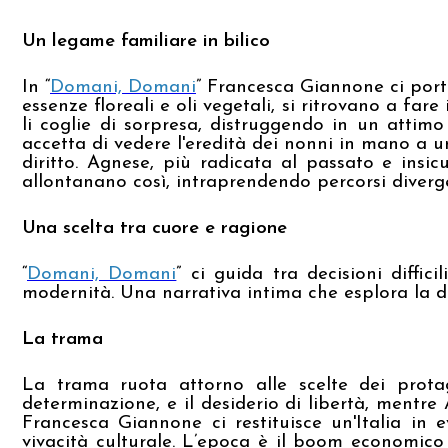
Un legame familiare in bilico
In “
Domani, Domani
” Francesca Giannone ci porta
essenze floreali e oli vegetali, si ritrovano a far
li coglie di sorpresa, distruggendo in un attim
accetta di vedere l'eredità dei nonni in mano a u
diritto. Agnese, più radicata al passato e insic
allontanano così, intraprendendo percorsi divergen
Una scelta tra cuore e ragione
“
Domani, Domani
” ci guida tra decisioni diffic
modernità. Una narrativa intima che esplora la d
La trama
La trama ruota attorno alle scelte dei protag
determinazione, e il desiderio di libertà, mentre
Francesca Giannone ci restituisce un'Italia in 
vivacità culturale. L’epoca è il boom economico