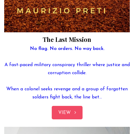
The Last Mission
No flag. No orders. No way back.
A fast-paced military conspiracy thriller where justice and
corruption collide.
When a colonel seeks revenge and a group of forgotten
soldiers fight back, the line bet...
VIEW